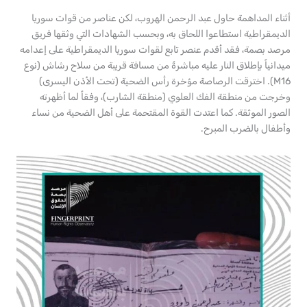
أثناء المداهمة حاول عبد الرحمن الهروب، لكن عناصر من قوات سوريا
الديمقراطية استطاعوا اللحاق به، وبحسب الشهادات التي وثقها فريق
مرصد بصمة، فقد أقدم عنصر تابع لقوات سوريا الديمقراطية على إعدامه
ميدانياً بإطلاق النار عليه مباشرةً من مسافة قريبة من سلاح رشاش (نوع
M16). اخترقت الرصاصة مؤخرة رأس الضحية (تحت الأذن اليسرى)
وخرجت من منطقة الفك العلوي (منطقة الشارب)، وفقاً لما أظهرته
الصور الموثقة. كما اعتدت القوة المقتحمة على أهل الضحية من نساء
وأطفال بالضرب المبرح.